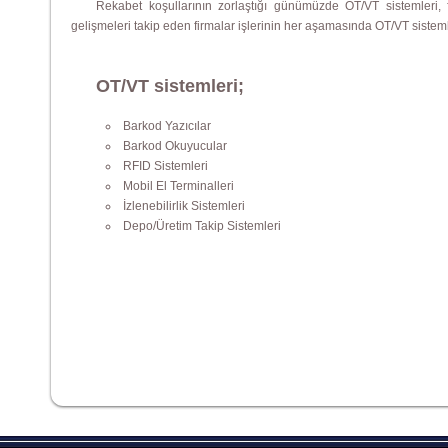
Rekabet koşullarının zorlaştığı günümüzde OT/VT sistemleri, f
gelişmeleri takip eden firmalar işlerinin her aşamasında OT/VT siste
OT/VT sistemleri;
Barkod Yazıcılar
Barkod Okuyucular
RFID Sistemleri
Mobil El Terminalleri
İzlenebilirlik Sistemleri
Depo/Üretim Takip Sistemleri