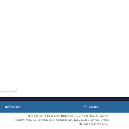
Referanslar
İnfo Yazılım
İnfo Yazılım ve Bilgi İşlem Hizmetleri © 2019 Tüm Hakları Saklıdır
Reşatbey Mah. 62012 Sokak No 5 Kahraman Apt. Kat 2 Daire 3 Seyhan / Adana
Tlf/Faks :(322) 363 65 27