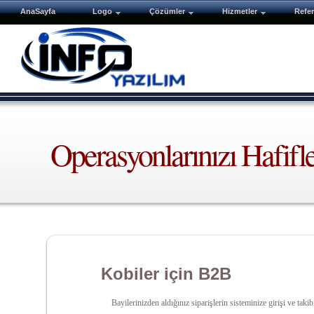
AnaSayfa
Logo
Çözümler
Hizmetler
Refer
Operasyonlarınızı Hafifle
Kobiler için B2B
Bayilerinizden aldığınız siparişlerin sisteminize girişi ve ta