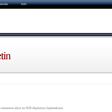
anslar
İnfo
tin
kibi zamanınızı alıyor ise B2B düşünmeye başlamalısınız.