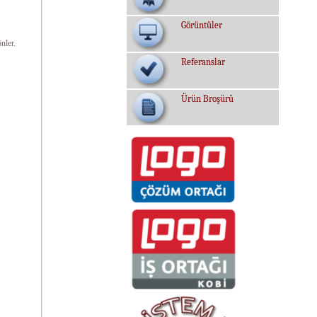
Görüntüler
nler.
Referanslar
Ürün Broşürü