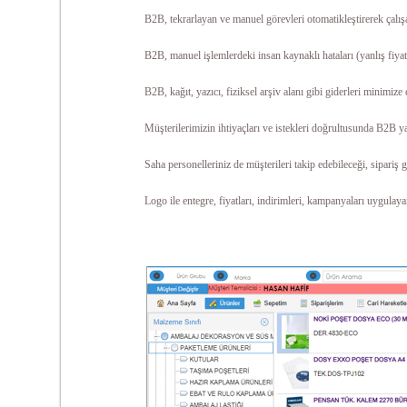
B2B, t
ekrarlayan ve manuel görevleri otomatikleştirerek çalış
B2B, manuel işlemlerdeki insan kaynaklı hataları (yanlış fiyatl
B2B, kağıt, yazıcı, fiziksel arşiv alanı gibi giderleri minimiz
Müşterilerimizin ihtiyaçları ve istekleri doğrultusunda B2B ya
Saha personelleriniz de müşterileri takip edebileceği, sipariş 
Logo ile entegre, fiyatları, indirimleri, kampanyaları uygulay