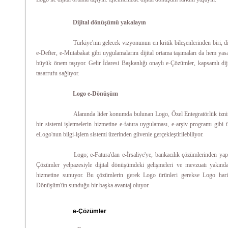
Dijital dönüşümü yakalayın
Türkiye'nin gelecek vizyonunun en kritik bileşenlerinden biri, d
e-Defter, e-Mutabakat gibi uygulamalarını dijital ortama taşımaları da hem yas
büyük önem taşıyor. Gelir İdaresi Başkanlığı onaylı e-Çözümler, kapsamlı diji
tasarrufu sağlıyor.
Logo e-Dönüşüm
Alanında lider konumda bulunan Logo, Özel Entegratörlük iznin
bir sistemi işletmelerin hizmetine e-fatura uygulaması, e-arşiv programı gibi 
eLogo'nun bilgi-işlem sistemi üzerinden güvenle gerçekleştirilebiliyor.
Logo; e-Fatura'dan e-İrsaliye'ye, bankacılık çözümlerinden yap
Çözümler yelpazesiyle dijital dönüşümdeki gelişmeleri ve mevzuatı yakında
hizmetine sunuyor. Bu çözümlerin gerek Logo ürünleri gerekse Logo haric
Dönüşüm'ün sunduğu bir başka avantaj oluyor.
e-Çözümler