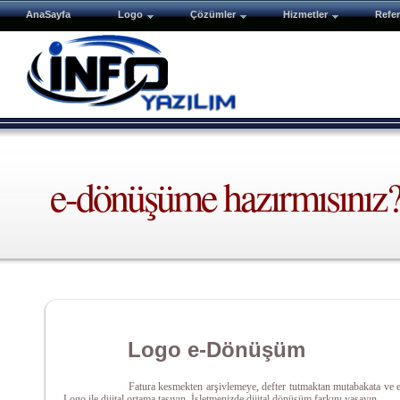
AnaSayfa
Logo
Çözümler
Hizmetler
Refer
e-dönüşüme hazırmısınız
Logo e-Dönüşüm
Fatura kesmekten arşivlemeye, defter tutmaktan mutabakata ve 
Logo ile dijital ortama taşıyın. İşletmenizde dijital dönüşüm farkını yaşayın.