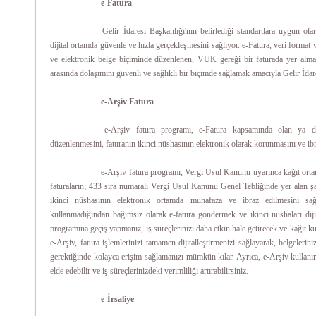
e-Fatura
Gelir İdaresi Başkanlığı'nın belirlediği standartlara uygun olar
dijital ortamda güvenle ve hızla gerçekleşmesini sağlıyor. e-Fatura, veri format 
ve elektronik belge biçiminde düzenlenen, VUK gereği bir faturada yer alması g
arasında dolaşımını güvenli ve sağlıklı bir biçimde sağlamak amacıyla Gelir İdar
e-Arşiv Fatura
e-Arşiv fatura programı, e-Fatura kapsamında olan ya da
düzenlenmesini, faturanın ikinci nüshasının elektronik olarak korunmasını ve ibr
e-Arşiv fatura programı, Vergi Usul Kanunu uyarınca kağıt ort
faturaların; 433 sıra numaralı Vergi Usul Kanunu Genel Tebliğinde yer alan ş
ikinci nüshasının elektronik ortamda muhafaza ve ibraz edilmesini sağ
kullanmadığından bağımsız olarak e-fatura göndermek ve ikinci nüshaları dij
programına geçiş yapmanız, iş süreçlerinizi daha etkin hale getirecek ve kağıt kul
e-Arşiv, fatura işlemlerinizi tamamen dijitalleştirmenizi sağlayarak, belgelerin
gerektiğinde kolayca erişim sağlamanızı mümkün kılar. Ayrıca, e-Arşiv kullanımıy
elde edebilir ve iş süreçlerinizdeki verimliliği artırabilirsiniz.
e-İrsaliye