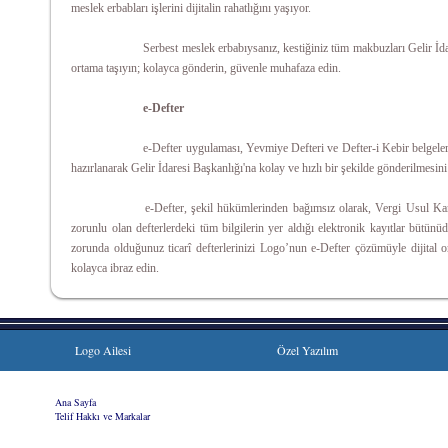
meslek erbabları işlerini dijitalin rahatlığını yaşıyor.
Serbest meslek erbabıysanız, kestiğiniz tüm makbuzları Gelir İdar
ortama taşıyın; kolayca gönderin, güvenle muhafaza edin.
e-Defter
e-Defter uygulaması, Yevmiye Defteri ve Defter-i Kebir belgeleri
hazırlanarak Gelir İdaresi Başkanlığı'na kolay ve hızlı bir şekilde gönderilmesini
e-Defter, şekil hükümlerinden bağımsız olarak, Vergi Usul K
zorunlu olan defterlerdeki tüm bilgilerin yer aldığı elektronik kayıtlar bütün
zorunda olduğunuz ticarî defterlerinizi Logo’nun e-Defter çözümüyle dijital 
kolayca ibraz edin.
Logo Ailesi
Özel Yazılım
Ana Sayfa
|
Telif Hakkı ve Markalar