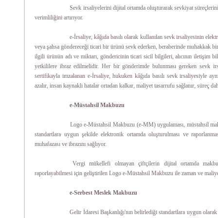
Sevk irsaliyelerini dijital ortamda oluşturarak sevkiyat süreçlerini
verimliliğini artırıyor.
e-İrsaliye, kâğıda basılı olarak kullanılan sevk irsaliyesinin elek
veya şahsa göndereceği ticari bir ürünü sevk ederken, beraberinde muhakkak bir
ilgili ürünün adı ve miktarı, göndericinin ticari sicil bilgileri, alıcının iletişim bi
yetkililere ibraz edilmelidir. Her bir gönderimde bulunması gereken sevk irsali
sertifikayla imzalanan e-İrsaliye, hukuken kâğıda basılı sevk irsaliyesiyle aynı
azalır, insan kaynaklı hatalar ortadan kalkar, maliyet tasarrufu sağlanır, süreç daha
e-Müstahsil Makbuzu
Logo e-Müstahsil Makbuzu (e-MM) uygulaması, müstahsil makbuz
standartlara uygun şekilde elektronik ortamda oluşturulması ve raporlanm
muhafazası ve ibrazını sağlıyor.
Vergi mükellefi olmayan çiftçilerin dijital ortamda ma
raporlayabilmesi için geliştirilen Logo e-Müstahsil Makbuzu ile zaman ve maliye
e-Serbest Meslek Makbuzu
Gelir İdaresi Başkanlığı'nın belirlediği standartlara uygun olar